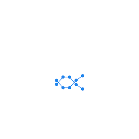
Санал Хүсэлт
Таны нэр
Мэйл хаяг
Гарчиг